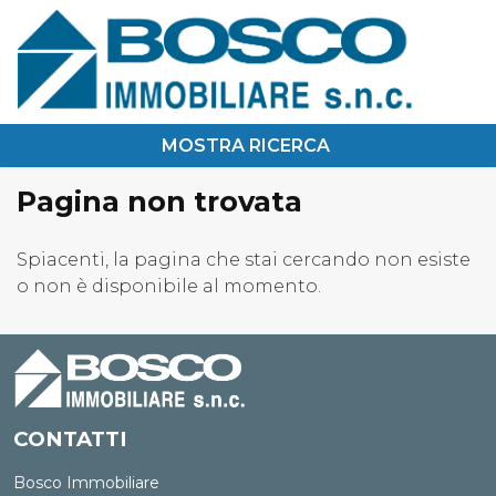
Chi Siamo
Immobili In Vendita
Immobili In Affitto
Pagina non trovata
Servizi
Contatti
Lascia Una Richiesta
Spiacenti, la pagina che stai cercando non esiste
o non è disponibile al momento.
Proponi Un Immobile
CONTATTI
Bosco Immobiliare