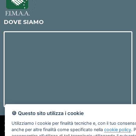
DOVE SIAMO
🍪 Questo sito utilizza i cookie
©2019 Bosco Immobiliare | Via V. Veneto, 13 19124 La Spezia - PI
Utilizziamo i cookie per finalità tecniche e, con il tuo consens
01052310115
anche per altre finalità come specificato nella
cookie policy
. 
Gestisci Cookie Policy
-
Revoca Consensi
acconsentire all’utilizzo di tali tecnologie utilizzando il pulsant