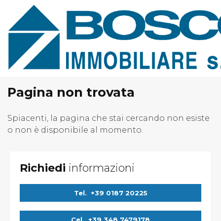
Home
Chi Siamo
Immobili In Vendita
Immobili In Affitto
Pagina non trovata
Servizi
Spiacenti, la pagina che stai cercando non esiste
o non è disponibile al momento.
Contatti
Lascia Una Richiesta
Proponi Un Immobile
Richiedi
informazioni
Tel.
+39 0187 20225
Cel.
+39 348 7479178