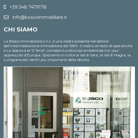
interconnessione, blocco, distruzione dei dati,
+39 348 7479178
cancellazione, ecc.);
Nell'ambito del trattamento i dati vengono a conoscenza
dei dipendenti dell'Agenzia e/o dei collaboratori: esterni
info@boscoimmobiliare.it
incaricati dalla nostra Agenzia di espletare, nel rispetto
della normativa sulla privacy, accertamenti presso i
CHI SIAMO
pubblici registri (Conservatoria dei Registri Immobiliari,
Catasto, ecc.) ;
I dati potranno essere comunicati a soggetti iscritti all'albo
La Bosco Immobiliare s.n.c. è una realtà presente nel settore
dei commercialisti e dei revisori contabili ed a consulenti
dell'intermediazione immobiliare dal 1980. Il nostro ambito di operatività
del lavoro, nonché ad istituti bancari e finanziari o altri
soggetti dei quali l'Agenzia si serve ed ai quali il
è La Spezia e le "5 Terre", contesto turistico ed ambientale tra i piu'
trasferimento dei dati risulti necessario per
apprezzati d'Europa. Spaziamo in tutta la Val di Vara, la Val di Magra, la
l'adempimento degli obblighi amministrativi, contabili e
Lunigiana ed i centri più importanti della Versilia.
gestionali legati all'ordinario svolgimento della nostra
attività economica e per lo svolgimento dell'attività della
nostra Agenzia in relazione all'assolvimento, da parte
nostra, delle obbligazioni contrattuali assunte nei Suoi
confronti;
I dati potranno essere comunicati, ove necessario, a
Agenzie di recupero crediti e soggetti iscritti nell'albo
degli avvocati o a enti pubblici per informazioni richieste
dagli stessi o da soggetti all'uopo incaricati da questi
ultimi per l'ottenimento di finanziamenti pubblici;
Il Titolare del trattamento è "Bosco Immobiliare".
Ai sensi dell'art.7 del suddetto D.Lgs.196/2003, Lei ha il
diritto di conoscere, in ogni momento, quali sono i Suoi
dati presso la nostra Agenzia rivolgendosi, direttamente o
per il tramite di un suo delegato, al Titolare del
trattamento; ha inoltre il diritto di farli aggiornare,
integrare, rettificare o cancellare, di chiederne il blocco e
di opporsi al loro trattamento. Più precisamente, la