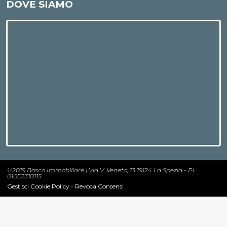
DOVE SIAMO
©2019 Bosco Immobiliare | Via V. Veneto, 13 19124 La Spezia - PI
01052310115
Gestisci Cookie Policy
-
Revoca Consensi