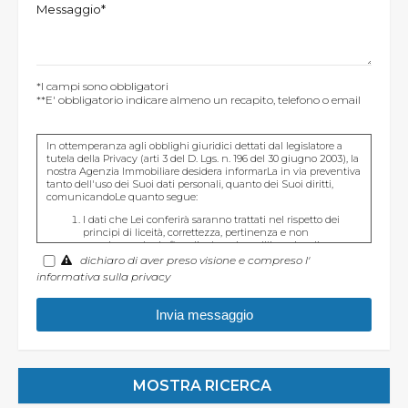
Messaggio*
*I campi sono obbligatori
**E' obbligatorio indicare almeno un recapito, telefono o email
In ottemperanza agli obblighi giuridici dettati dal legislatore a
tutela della Privacy (arti 3 del D. Lgs. n. 196 del 30 giugno 2003), la
nostra Agenzia Immobiliare desidera informarLa in via preventiva
tanto dell'uso dei Suoi dati personali, quanto dei Suoi diritti,
comunicandoLe quanto segue:
I dati che Lei conferirà saranno trattati nel rispetto dei
principi di liceità, correttezza, pertinenza e non
eccedenza al solo fine di adempiere all'incarico di
mediazione per acquisto/ vendita / locazione relativo
dichiaro di aver preso visione e compreso l'
all'immobile di Suo interesse; in ogni caso saranno
informativa sulla privacy
conservati per un periodo di tempo non superiore a
quello strettamente necessario al conseguimento della
finalità medesima;
Il conferimento dei dati è obbligatorio per dare corso ai
rapporto negoziale citato ed il mancato conferimento
impedisce la conclusione dello stesso;
Il conferimento dei dati previsti dalla normativa in materia
di antiriciclaggio è obbligatorio e l'eventuale rifiuto di
rispondere preclude la prestazione professionale richiesta.
Al riguardo si precisa che il trattamento dei dati personali