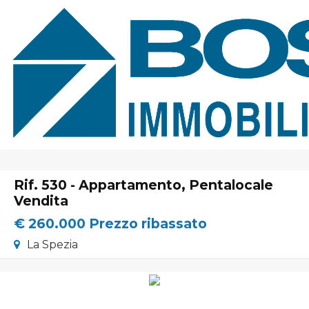
Home
Chi Siamo
Immobili In Vendita
Immobili In Affitto
Rif. 530 - Appartamento, Pentalocale
Servizi
Vendita
€ 260.000
Prezzo ribassato
Contatti
Lascia Una Richiesta
La Spezia
Proponi Un Immobile