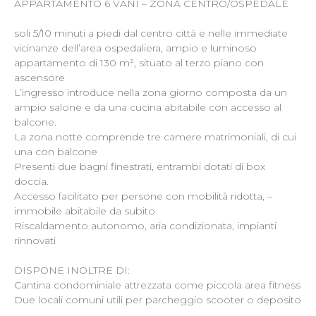
APPARTAMENTO 6 VANI – ZONA CENTRO/OSPEDALE
soli 5/10 minuti a piedi dal centro città e nelle immediate
vicinanze dell’area ospedaliera, ampio e luminoso
appartamento di 130 m², situato al terzo piano con
ascensore
L’ingresso introduce nella zona giorno composta da un
ampio salone e da una cucina abitabile con accesso al
balcone.
La zona notte comprende tre camere matrimoniali, di cui
una con balcone
Presenti due bagni finestrati, entrambi dotati di box
doccia.
Accesso facilitato per persone con mobilità ridotta, –
immobile abitabile da subito
Riscaldamento autonomo, aria condizionata, impianti
rinnovati
DISPONE INOLTRE DI:
Cantina condominiale attrezzata come piccola area fitness
Due locali comuni utili per parcheggio scooter o deposito