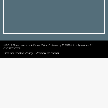
©2019 Bosco Immobiliare | Via V. Veneto, 13 19124 La Spezia - PI
01052310115
Gestisci Cookie Policy
-
Revoca Consensi