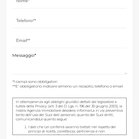
Messaggio*
*I campi sono obbligatori
**E' obbligatorio indicare almeno un recapito, telefono o email
In ottemperanza agli obblighi giuridici dettati dal legislatore a
tutela della Privacy (arti 3 del D. Lgs. n. 196 del 30 giugno 2003), la
nostra Agenzia Immobiliare desidera informarLa in via preventiva
tanto dell'uso dei Suoi dati personali, quanto dei Suoi diritti,
comunicandoLe quanto segue:
I dati che Lei conferirà saranno trattati nel rispetto dei
principi di liceità, correttezza, pertinenza e non
eccedenza al solo fine di adempiere all'incarico di