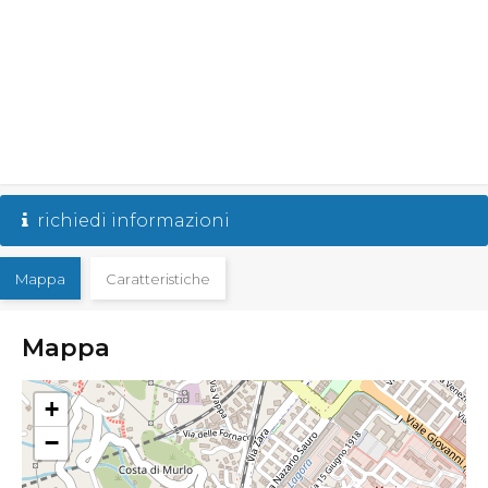
richiedi informazioni
Mappa
Caratteristiche
Mappa
+
−