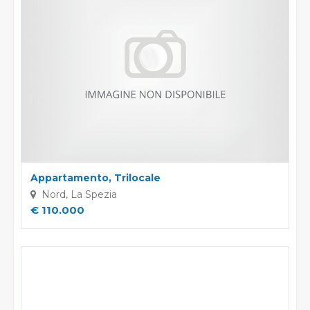
della normativa sulla privacy, accertamenti presso i
pubblici registri (Conservatoria dei Registri Immobiliari,
Catasto, ecc.) ;
I dati potranno essere comunicati a soggetti iscritti all'albo
dei commercialisti e dei revisori contabili ed a consulenti
del lavoro, nonché ad istituti bancari e finanziari o altri
soggetti dei quali l'Agenzia si serve ed ai quali il
trasferimento dei dati risulti necessario per
l'adempimento degli obblighi amministrativi, contabili e
gestionali legati all'ordinario svolgimento della nostra
attività economica e per lo svolgimento dell'attività della
nostra Agenzia in relazione all'assolvimento, da parte
nostra, delle obbligazioni contrattuali assunte nei Suoi
confronti;
I dati potranno essere comunicati, ove necessario, a
Agenzie di recupero crediti e soggetti iscritti nell'albo
degli avvocati o a enti pubblici per informazioni richieste
dagli stessi o da soggetti all'uopo incaricati da questi
Appartamento, Trilocale
ultimi per l'ottenimento di finanziamenti pubblici;
Il Titolare del trattamento è "Bosco Immobiliare".
Nord, La Spezia
Ai sensi dell'art.7 del suddetto D.Lgs.196/2003, Lei ha il
diritto di conoscere, in ogni momento, quali sono i Suoi
€ 110.000
dati presso la nostra Agenzia rivolgendosi, direttamente o
per il tramite di un suo delegato, al Titolare del
trattamento; ha inoltre il diritto di farli aggiornare,
integrare, rettificare o cancellare, di chiederne il blocco e
di opporsi al loro trattamento. Più precisamente, la
cancellazione e il blocco riguardano i dati trattati in
violazione di legge. Per l'integrazione occorre vantare un
interesse. L'opposizione può essere sempre esercitata nei
riguardi del materiale commerciale pubblicitario, della
vendita diretta o delle ricerche di mercato; negli altri casi,