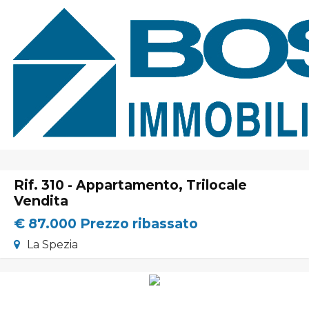
Home
Chi Siamo
Immobili In Vendita
Immobili In Affitto
Rif. 310 - Appartamento, Trilocale
Servizi
Vendita
€ 87.000
Prezzo ribassato
Contatti
Lascia Una Richiesta
La Spezia
Proponi Un Immobile