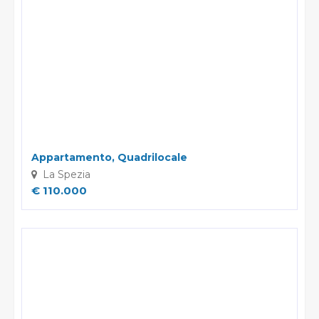
l'opposizione presuppone un motivo legittimo.
Appartamento, Quadrilocale
La Spezia
€ 110.000