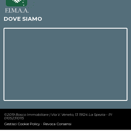
DOVE SIAMO
©2019 Bosco Immobiliare | Via V. Veneto, 13 19124 La Spezia - PI
01052310115
Gestisci Cookie Policy
-
Revoca Consensi