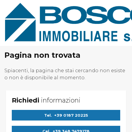
Home
Chi Siamo
Immobili In Vendita
Immobili In Affitto
Pagina non trovata
Servizi
Spiacenti, la pagina che stai cercando non esiste
o non è disponibile al momento.
Contatti
Lascia Una Richiesta
Proponi Un Immobile
Richiedi
informazioni
Tel.
+39 0187 20225
Cel.
+39 348 7479178