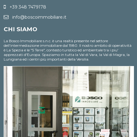
interconnessione, blocco, distruzione dei dati,
+39 348 7479178
cancellazione, ecc.);
Nell'ambito del trattamento i dati vengono a conoscenza
dei dipendenti dell'Agenzia e/o dei collaboratori: esterni
info@boscoimmobiliare.it
incaricati dalla nostra Agenzia di espletare, nel rispetto
della normativa sulla privacy, accertamenti presso i
CHI SIAMO
pubblici registri (Conservatoria dei Registri Immobiliari,
Catasto, ecc.) ;
I dati potranno essere comunicati a soggetti iscritti all'albo
La Bosco Immobiliare s.n.c. è una realtà presente nel settore
dei commercialisti e dei revisori contabili ed a consulenti
dell'intermediazione immobiliare dal 1980. Il nostro ambito di operatività
del lavoro, nonché ad istituti bancari e finanziari o altri
soggetti dei quali l'Agenzia si serve ed ai quali il
è La Spezia e le "5 Terre", contesto turistico ed ambientale tra i piu'
trasferimento dei dati risulti necessario per
apprezzati d'Europa. Spaziamo in tutta la Val di Vara, la Val di Magra, la
l'adempimento degli obblighi amministrativi, contabili e
Lunigiana ed i centri più importanti della Versilia.
gestionali legati all'ordinario svolgimento della nostra
attività economica e per lo svolgimento dell'attività della
nostra Agenzia in relazione all'assolvimento, da parte
nostra, delle obbligazioni contrattuali assunte nei Suoi
confronti;
I dati potranno essere comunicati, ove necessario, a
Agenzie di recupero crediti e soggetti iscritti nell'albo
degli avvocati o a enti pubblici per informazioni richieste
dagli stessi o da soggetti all'uopo incaricati da questi
ultimi per l'ottenimento di finanziamenti pubblici;
Il Titolare del trattamento è "Bosco Immobiliare".
Ai sensi dell'art.7 del suddetto D.Lgs.196/2003, Lei ha il
diritto di conoscere, in ogni momento, quali sono i Suoi
dati presso la nostra Agenzia rivolgendosi, direttamente o
per il tramite di un suo delegato, al Titolare del
trattamento; ha inoltre il diritto di farli aggiornare,
integrare, rettificare o cancellare, di chiederne il blocco e
di opporsi al loro trattamento. Più precisamente, la