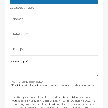
Codice Immobile
Messaggio*
*I campi sono obbligatori
**E' obbligatorio indicare almeno un recapito, telefono o email
In ottemperanza agli obblighi giuridici dettati dal legislatore a
tutela della Privacy (arti 3 del D. Lgs. n. 196 del 30 giugno 2003), la
nostra Agenzia Immobiliare desidera informarLa in via preventiva
tanto dell'uso dei Suoi dati personali, quanto dei Suoi diritti,