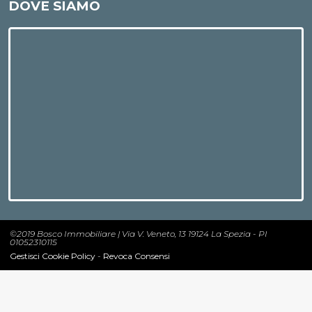
DOVE SIAMO
©2019 Bosco Immobiliare | Via V. Veneto, 13 19124 La Spezia - PI
01052310115
Gestisci Cookie Policy
-
Revoca Consensi