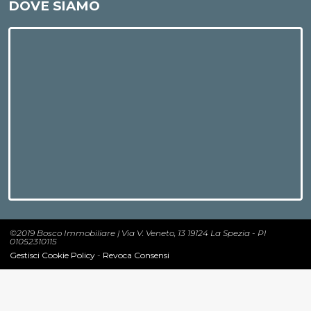
DOVE SIAMO
©2019 Bosco Immobiliare | Via V. Veneto, 13 19124 La Spezia - PI
01052310115
Gestisci Cookie Policy
-
Revoca Consensi