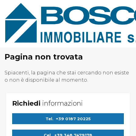
Home
Chi Siamo
Immobili In Vendita
Immobili In Affitto
Pagina non trovata
Servizi
Spiacenti, la pagina che stai cercando non esiste
o non è disponibile al momento.
Contatti
Lascia Una Richiesta
Proponi Un Immobile
Richiedi
informazioni
Tel.
+39 0187 20225
Cel.
+39 348 7479178