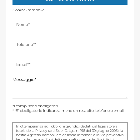
Codice Immobile
Messaggio*
*I campi sono obbligatori
**E' obbligatorio indicare almeno un recapito, telefono o email
In ottemperanza agli obblighi giuridici dettati dal legislatore a
tutela della Privacy (arti 3 del D. Lgs. n. 196 del 30 giugno 2003), la
nostra Agenzia Immobiliare desidera informarLa in via preventiva
tanto dell'uso dei Suoi dati personali, quanto dei Suoi diritti,