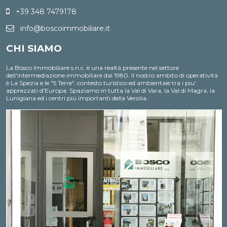
interconnessione, blocco, distruzione dei dati,
+39 348 7479178
cancellazione, ecc.);
Nell'ambito del trattamento i dati vengono a conoscenza
dei dipendenti dell'Agenzia e/o dei collaboratori: esterni
info@boscoimmobiliare.it
incaricati dalla nostra Agenzia di espletare, nel rispetto
della normativa sulla privacy, accertamenti presso i
CHI SIAMO
pubblici registri (Conservatoria dei Registri Immobiliari,
Catasto, ecc.) ;
I dati potranno essere comunicati a soggetti iscritti all'albo
La Bosco Immobiliare s.n.c. è una realtà presente nel settore
dei commercialisti e dei revisori contabili ed a consulenti
dell'intermediazione immobiliare dal 1980. Il nostro ambito di operatività
del lavoro, nonché ad istituti bancari e finanziari o altri
soggetti dei quali l'Agenzia si serve ed ai quali il
è La Spezia e le "5 Terre", contesto turistico ed ambientale tra i piu'
trasferimento dei dati risulti necessario per
apprezzati d'Europa. Spaziamo in tutta la Val di Vara, la Val di Magra, la
l'adempimento degli obblighi amministrativi, contabili e
Lunigiana ed i centri più importanti della Versilia.
gestionali legati all'ordinario svolgimento della nostra
attività economica e per lo svolgimento dell'attività della
nostra Agenzia in relazione all'assolvimento, da parte
nostra, delle obbligazioni contrattuali assunte nei Suoi
confronti;
I dati potranno essere comunicati, ove necessario, a
Agenzie di recupero crediti e soggetti iscritti nell'albo
degli avvocati o a enti pubblici per informazioni richieste
dagli stessi o da soggetti all'uopo incaricati da questi
ultimi per l'ottenimento di finanziamenti pubblici;
Il Titolare del trattamento è "Bosco Immobiliare".
Ai sensi dell'art.7 del suddetto D.Lgs.196/2003, Lei ha il
diritto di conoscere, in ogni momento, quali sono i Suoi
dati presso la nostra Agenzia rivolgendosi, direttamente o
per il tramite di un suo delegato, al Titolare del
trattamento; ha inoltre il diritto di farli aggiornare,
integrare, rettificare o cancellare, di chiederne il blocco e
di opporsi al loro trattamento. Più precisamente, la