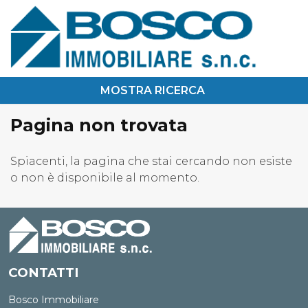
Chi Siamo
Immobili In Vendita
Immobili In Affitto
Pagina non trovata
Servizi
Contatti
Lascia Una Richiesta
Spiacenti, la pagina che stai cercando non esiste
o non è disponibile al momento.
Proponi Un Immobile
CONTATTI
Bosco Immobiliare