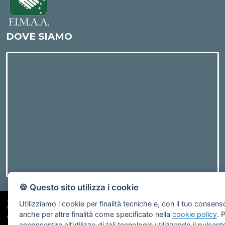
DOVE SIAMO
🍪 Questo sito utilizza i cookie
©2019 Bosco Immobiliare | Via V. Veneto, 13 19124 La Spezia - PI
Utilizziamo i cookie per finalità tecniche e, con il tuo consens
01052310115
anche per altre finalità come specificato nella
cookie policy
. 
Gestisci Cookie Policy
-
Revoca Consensi
acconsentire all’utilizzo di tali tecnologie utilizzando il pulsant