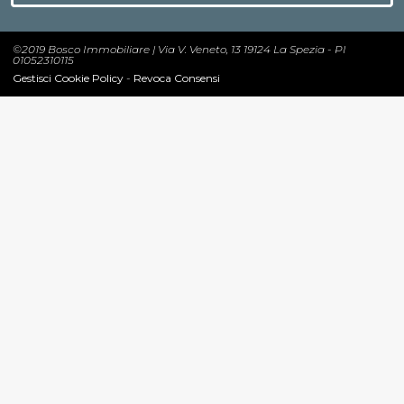
©2019 Bosco Immobiliare | Via V. Veneto, 13 19124 La Spezia - PI
01052310115
Gestisci Cookie Policy
-
Revoca Consensi