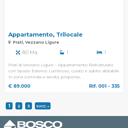
Appartamento, Trilocale
Prati, Vezzano Ligure
80 Mq
1
1
Prati di Vezzano Ligure – Appartamento Ristrutturato
con Spazio Esterno Luminoso, curato e subito abitabile
In zona comoda e servita, proponia...
€ 89.000
Rif. 001 - 335
1
2
3
SUCC. »